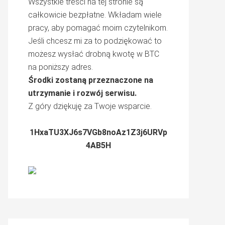
Wszystkie treści na tej stronie są
całkowicie bezpłatne. Wkładam wiele
pracy, aby pomagać moim czytelnikom.
Jeśli chcesz mi za to podziękować to
możesz wysłać drobną kwotę w BTC
na poniższy adres.
Środki zostaną przeznaczone na
utrzymanie i rozwój serwisu.
Z góry dziękuję za Twoje wsparcie.
1HxaTU3XJ6s7VGb8noAz1Z3j6URVp
4AB5H