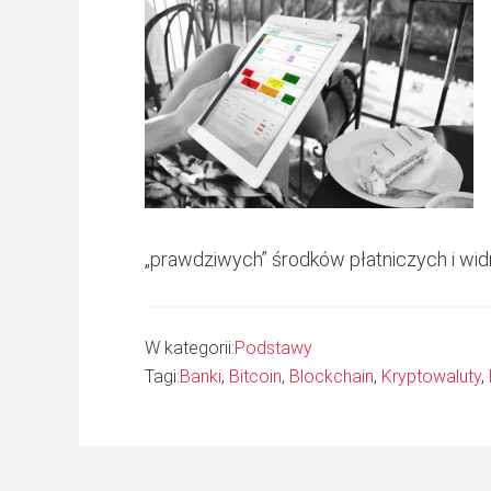
„prawdziwych” środków płatniczych i wid
W kategorii:
Podstawy
Tagi:
Banki
,
Bitcoin
,
Blockchain
,
Kryptowaluty
,