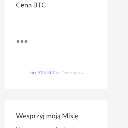
Cena BTC
Kurs BTCUSDT
od TradingView
Wesprzyj moją Misję