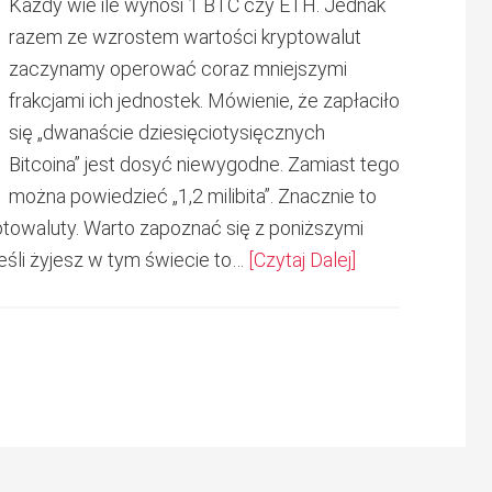
Każdy wie ile wynosi 1 BTC czy ETH. Jednak
razem ze wzrostem wartości kryptowalut
zaczynamy operować coraz mniejszymi
frakcjami ich jednostek. Mówienie, że zapłaciło
się „dwanaście dziesięciotysięcznych
Bitcoina” jest dosyć niewygodne. Zamiast tego
można powiedzieć „1,2 milibita”. Znacznie to
ptowaluty. Warto zapoznać się z poniższymi
Jeśli żyjesz w tym świecie to…
[Czytaj Dalej]