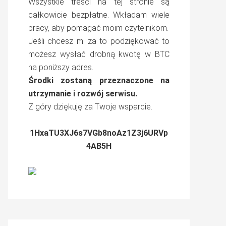
Wszystkie treści na tej stronie są
całkowicie bezpłatne. Wkładam wiele
pracy, aby pomagać moim czytelnikom.
Jeśli chcesz mi za to podziękować to
możesz wysłać drobną kwotę w BTC
na poniższy adres.
Środki zostaną przeznaczone na
utrzymanie i rozwój serwisu.
Z góry dziękuję za Twoje wsparcie.
1HxaTU3XJ6s7VGb8noAz1Z3j6URVp
4AB5H