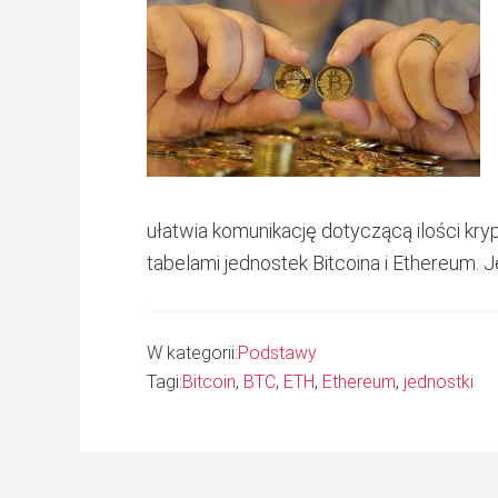
ułatwia komunikację dotyczącą ilości kry
tabelami jednostek Bitcoina i Ethereum. 
W kategorii:
Podstawy
Tagi:
Bitcoin
,
BTC
,
ETH
,
Ethereum
,
jednostki